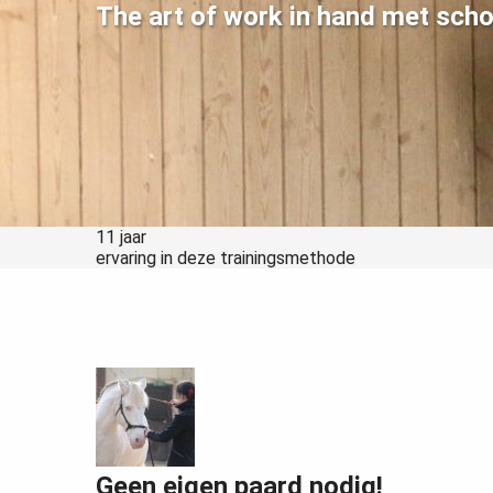
edrag van deze
The art of work in hand met sch
ezoeker.
Voorkeuren opslaan
11 jaar
ervaring in deze trainingsmethode
Geen eigen paard nodig!