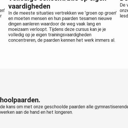
vaardigheden
De v
en'
onz
In de meeste situaties vertrekken we 'groen op groen'
r
les
en moeten mensen en hun paarden tesamen nieuwe
dingen aanleren waardoor de weg vaak lang en
moeizaam verloopt. Tijdens deze cursus kan je je
volledig op je eigen trainingsvaardigheden
concentreren, de paarden kennen het werk immers al.
choolpaarden.
e de kans om met onze geschoolde paarden alle gymnastiserend
t werken aan de hand en het longeren.