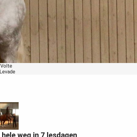
 Volte
 Levade
 hele weg in 7 lesdagen