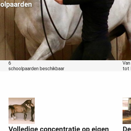
oolpaarden
6
Van
schoolpaarden beschikbaar
tot
Volledige concentratie op eigen
De