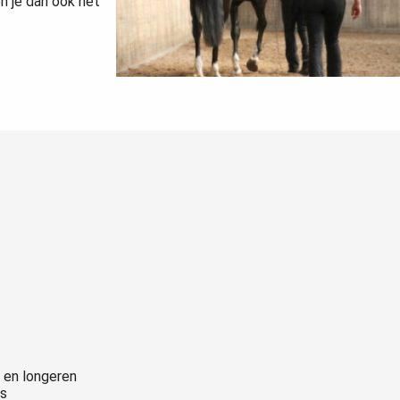
n je dan ook het
 en longeren
ts