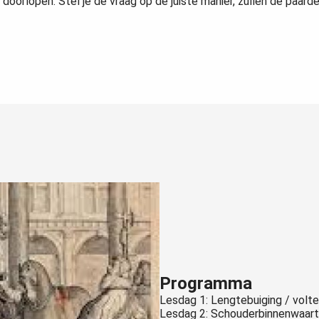
oorlopen. Stel je de vraag op de juiste manier, zullen de paarde
Programma
Lesdag 1: Lengtebuiging / volte
Lesdag 2: Schouderbinnenwaar